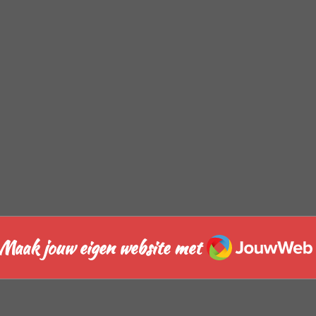
JouwWeb
Maak jouw eigen website met