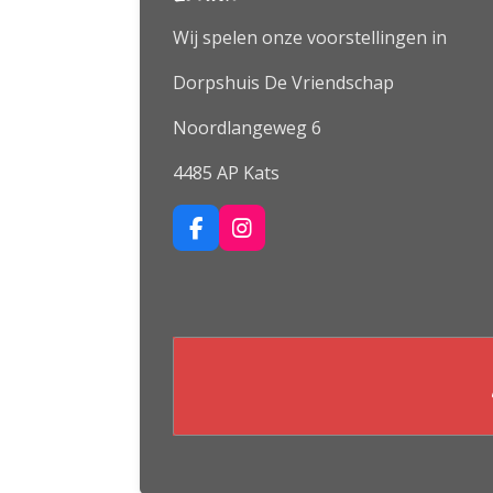
Wij spelen onze voorstellingen in
Dorpshuis De Vriendschap
Noordlangeweg 6
4485 AP Kats
F
I
a
n
c
s
e
t
b
a
o
g
o
r
k
a
m