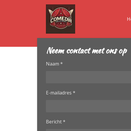
Ga
direct
H
naar
de
hoofdinhoud
Neem contact met ons op
Naam *
E-mailadres *
Bericht *