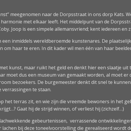
unst” meegenomen naar de Dorpsstraat in ons dorp Kats. We
harmonie met elkaar leeft. Het middelpunt van de Dorpsstra
oby. Joop is een simpele allemansvriend; kent iedereen en 
an een inmiddels wereldberoemde kunstenares. De plaatseli
en om haar te eren. In dit kader wil men één van haar beeld
et kunst, maar ruikt het geld en denkt hier een slaatje uit 
daar moet dus een museum van gemaakt worden, al moet er
room bezoekers. De burgemeester denkt dit snel te kunnen 
 verrassingen te staan.
s op het terras zit, en wie zijn die vreemde bewoners in het
gt…? Gaat hij de strijd winnen, of verliest hij (zichzelf…)
l lachwekkende gebeurtenissen, verrassende ontwikkelingen
lachen bij deze toneelvoorstelling die gerealiseerd wordt d